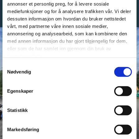
annonser et personlig preg, for å levere sosiale
spiller nasjonalsangen. En viktig og fin påminnelse om de ofre som
mediefunksjoner og for å analysere trafikken vår. Vi deler
ble gjort for vår frihet.
dessuten informasjon om hvordan du bruker nettstedet
vårt, med partnerne våre innen sosiale medier,
annonsering og analysearbeid, som kan kombinere den
med annen informasjon du har gjort tilgjengelig for dem,
eller som de har samlet inn gjennom din bruk av
tjenestene deres.
Samtykkevalg
Nødvendig
Egenskaper
Statistikk
Markedsføring