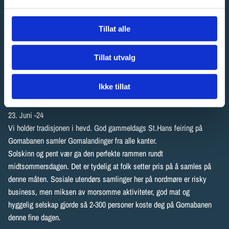
Tillat alle
St.Hans feiring på
Tillat utvalg
Gomabanen for barn i alle
aldre!
Ikke tillat
23. Juni -24
Vi holder tradisjonen i hevd. God gammeldags St.Hans feiring på
Gomabanen samler Gomalandinger fra alle kanter.
Solskinn og pent vær ga den perfekte rammen rundt
midtsommersdagen. Det er tydelig at folk setter pris på å samles på
denne måten. Sosiale utendørs samlinger her på nordmøre er risky
business, men miksen av morsomme aktiviteter, god mat og
hyggelig selskap gjorde så 2-300 personer koste deg på Gomabanen
denne fine dagen.