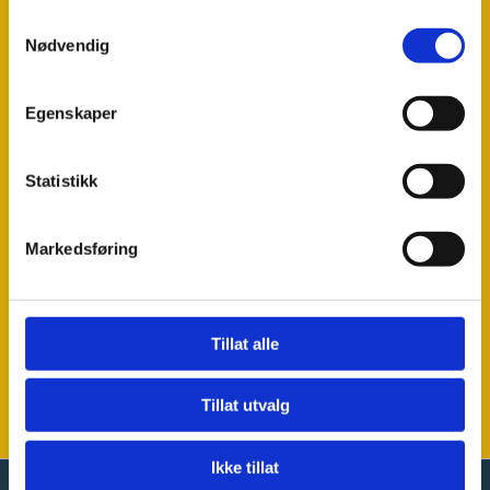
Samtykkevalg
Nødvendig
Egenskaper
Statistikk
Markedsføring
Monica Edrikke Betten
RYT 500- yoga alliance
Tillat alle
Trener2 NBF
World archery coach
Tillat utvalg
WAC1 - WAC2
Ikke tillat