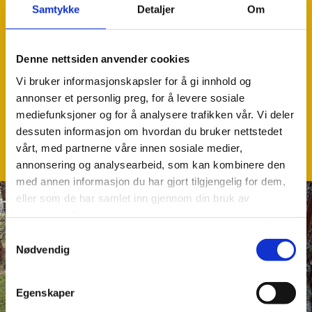
få variasjoner.
Samtykke
Detaljer
Om
I 3D bueskyting derimot er alle skudd forskjellige. Det er
mange flere faktorer som påvirker resultatet. Det er både
frustrerende og motiverende alt etter hvordan man ser
Denne nettsiden anvender cookies
det. Men det er nettopp dette som gir 3D bueskyting sin
Vi bruker informasjonskapsler for å gi innhold og
særegenhet, og som gjør denne grenen så populær blant
annonser et personlig preg, for å levere sosiale
bueskytterne.
mediefunksjoner og for å analysere trafikken vår. Vi deler
dessuten informasjon om hvordan du bruker nettstedet
vårt, med partnerne våre innen sosiale medier,
annonsering og analysearbeid, som kan kombinere den
med annen informasjon du har gjort tilgjengelig for dem,
eller som de har samlet inn gjennom din bruk av
tjenestene deres.
Samtykkevalg
Nødvendig
Egenskaper